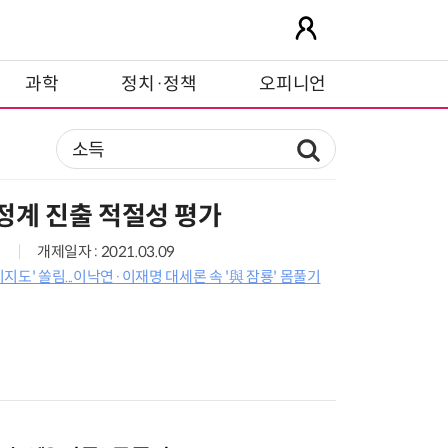
과학
정치·정책
오피니언
정계 진출 적절성 평가
개제일자 : 2021.03.09
 지지도' 쏠림...이낙연·이재명 대세론 속 '與 잠룡' 몸풀기