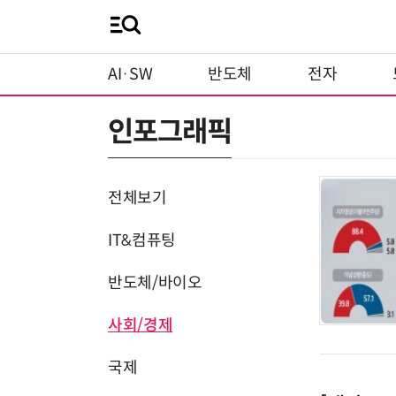
AI·SW
반도체
전자
인포그래픽
전체보기
IT&컴퓨팅
반도체/바이오
사회/경제
국제