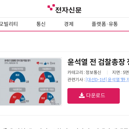
모빌리티
통신
경제
플랫폼·유통
윤석열 전 검찰총장 
카테고리 : 정보통신
지면 : 5면
관련기사 :
[대선D-1년] 윤석열 '野
다운로드