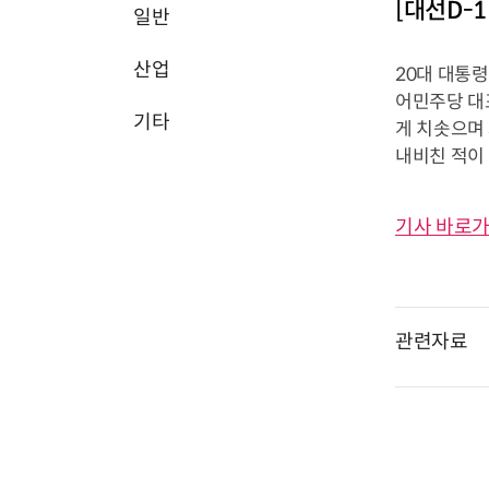
[대선D-1
일반
산업
20대 대통
어민주당 대
기타
게 치솟으며
내비친 적이 
기사 바로가
관련자료