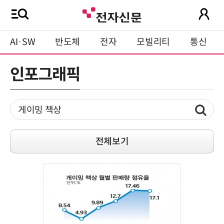
AI·SW
반도체
전자
모빌리티
통신
인포그래픽
전체보기