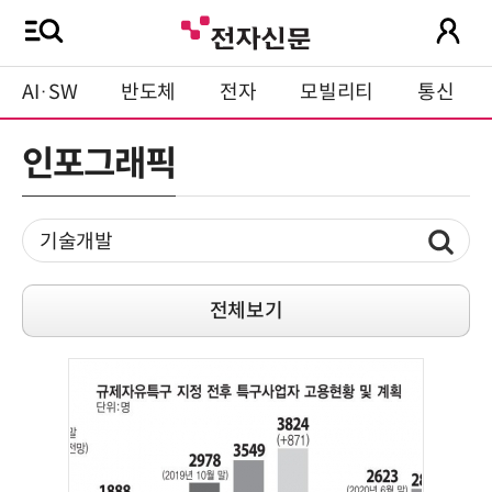
AI·SW
반도체
전자
모빌리티
통신
인포그래픽
전체보기