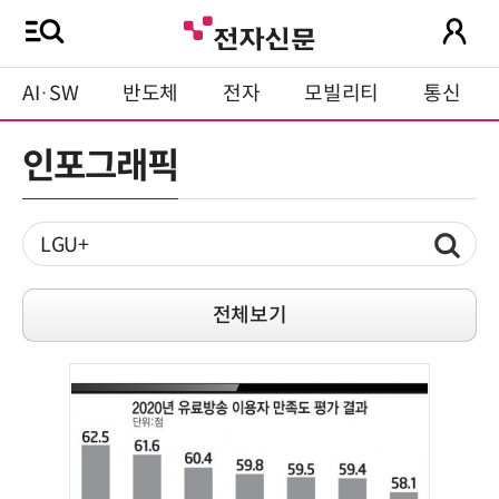
AI·SW
반도체
전자
모빌리티
통신
인포그래픽
전체보기