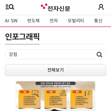
AI·SW
반도체
전자
모빌리티
통신
인포그래픽
전체보기