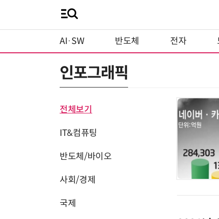
AI·SW
반도체
전자
인포그래픽
전체보기
IT&컴퓨팅
반도체/바이오
사회/경제
국제