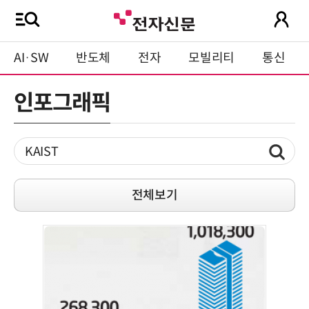
AI·SW
반도체
전자
모빌리티
통신
인포그래픽
전체보기