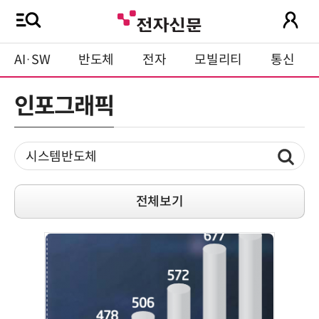
AI·SW
반도체
전자
모빌리티
통신
인포그래픽
전체보기