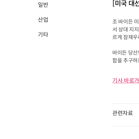
[미국 대
일반
산업
조 바이든 미
서 상대 지지
기타
르게 잠재우
바이든 당선인
합을 추구하는
기사 바로가
관련자료