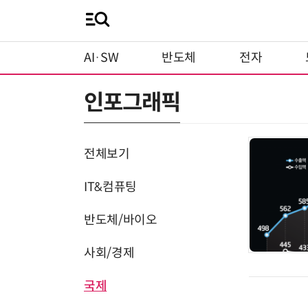
AI·SW
반도체
전자
인포그래픽
전체보기
IT&컴퓨팅
반도체/바이오
사회/경제
국제