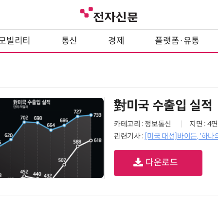
모빌리티
통신
경제
플랫폼·유통
對미국 수출입 실적
카테고리 : 정보통신
지면 : 4면
관련기사 :
[미국 대선]바이든, '하나
다운로드