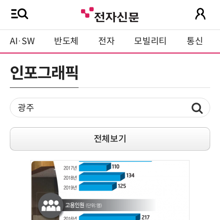
AI·SW
반도체
전자
모빌리티
통신
인포그래픽
전체보기