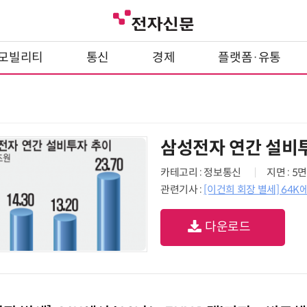
모빌리티
통신
경제
플랫폼·유통
삼성전자 연간 설비
카테고리 : 정보통신
지면 : 5면
관련기사 :
[이건희 회장 별세] 64K
다운로드