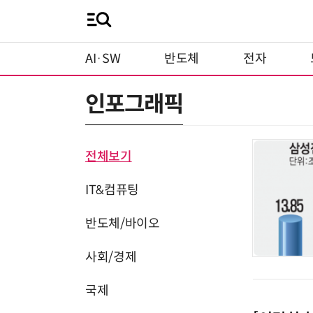
AI·SW
반도체
전자
인포그래픽
전체보기
IT&컴퓨팅
반도체/바이오
사회/경제
국제