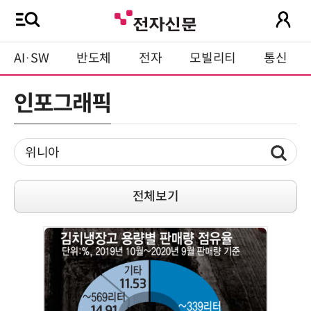
AI·SW
반도체
전자
모빌리티
통신
인포그래픽
전체보기