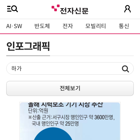
AI·SW
반도체
전자
모빌리티
통신
인포그래픽
전체보기