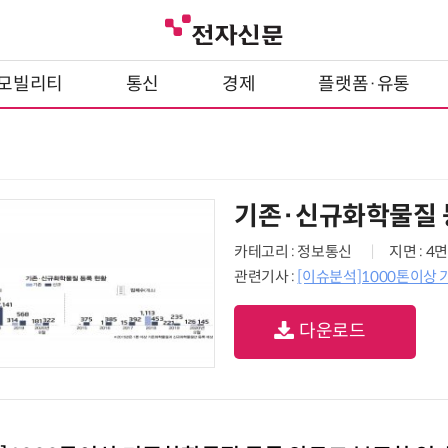
모빌리티
통신
경제
플랫폼·유통
기존·신규화학물질 
카테고리 : 정보통신
지면 : 4면
관련기사 :
[이슈분석]1000톤이상
다운로드