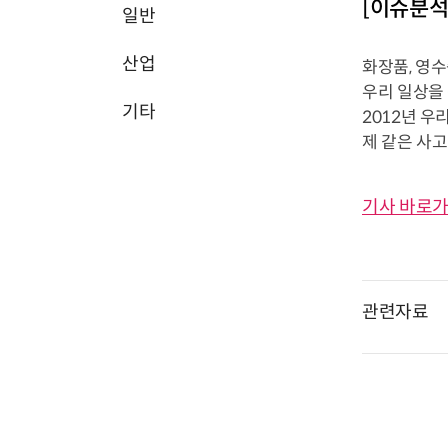
[이슈분석
일반
산업
화장품, 영수
우리 일상을
기타
2012년 
제 같은 사고
기사 바로가
관련자료