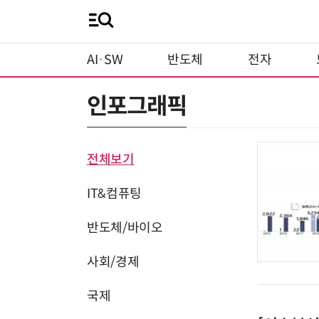
AI·SW
반도체
전자
인포그래픽
전체보기
IT&컴퓨팅
반도체/바이오
사회/경제
국제