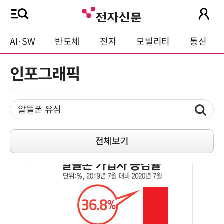
AI·SW
반도체
전자
모빌리티
통신
인포그래픽
전체보기