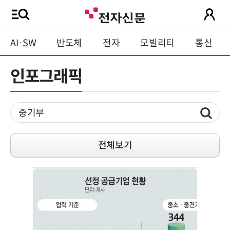
AI·SW
반도체
전자
모빌리티
통신
인포그래픽
전체보기