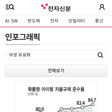
AI·SW
반도체
전자
모빌리티
통신
인포그래픽
전체보기