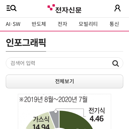
AI·SW
반도체
전자
모빌리티
통신
인포그래픽
전체보기