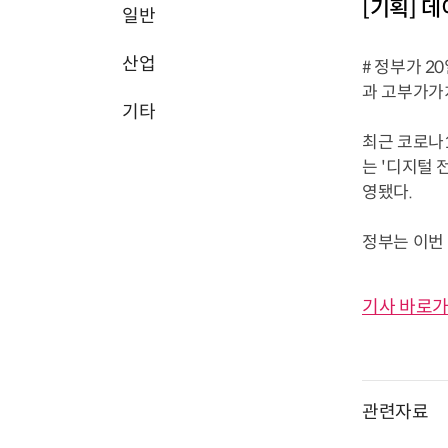
[기획] 
일반
산업
# 정부가 2
과 고부가가
기타
최근 코로나1
는 '디지털 
영됐다.
정부는 이번 
기사 바로가
관련자료