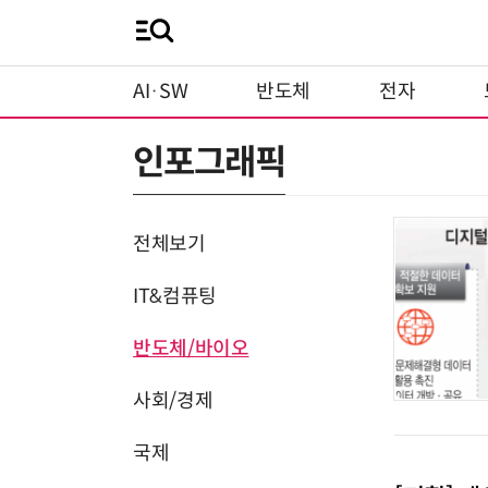
AI·SW
반도체
전자
인포그래픽
전체보기
IT&컴퓨팅
반도체/바이오
사회/경제
국제