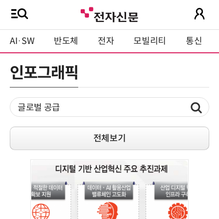
AI·SW
반도체
전자
모빌리티
통신
인포그래픽
전체보기