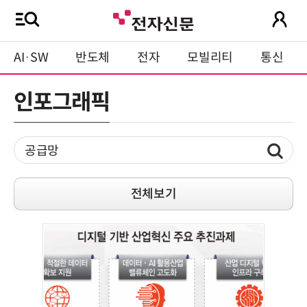
AI·SW
반도체
전자
모빌리티
통신
인포그래픽
전체보기