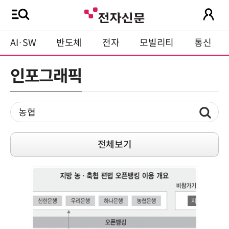
AI·SW
반도체
전자
모빌리티
통신
인포그래픽
전체보기