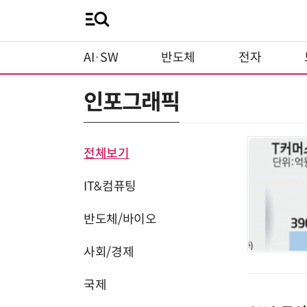
AI·SW
반도체
전자
인포그래픽
전체보기
IT&컴퓨팅
반도체/바이오
사회/경제
국제