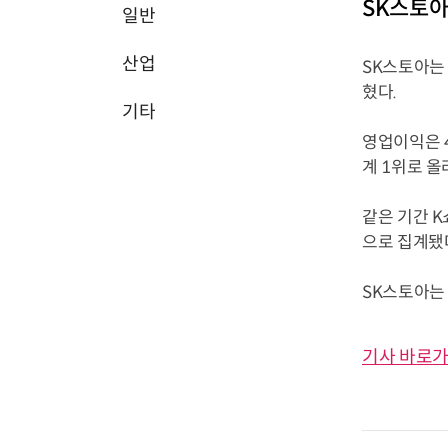
SK스토아,
일반
산업
SK스토아는 
혔다.
기타
영업이익은 4
계 1위로 올
같은 기간 K
으로 집계됐
SK스토아는 
기사 바로가