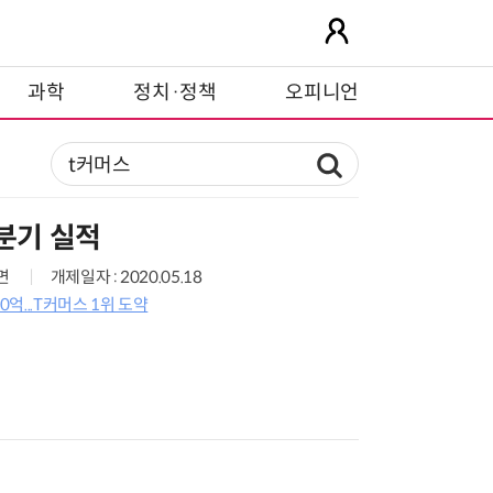
과학
정치·정책
오피니언
1분기 실적
3면
개제일자 : 2020.05.18
0억...T커머스 1위 도약