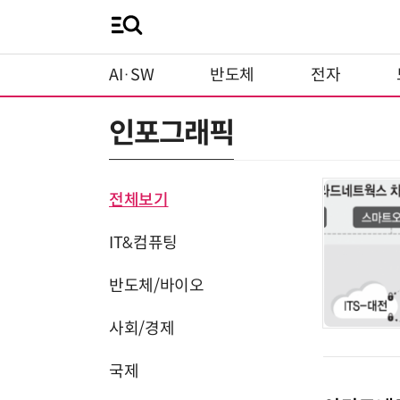
AI·SW
반도체
전자
인포그래픽
전체보기
IT&컴퓨팅
반도체/바이오
사회/경제
국제