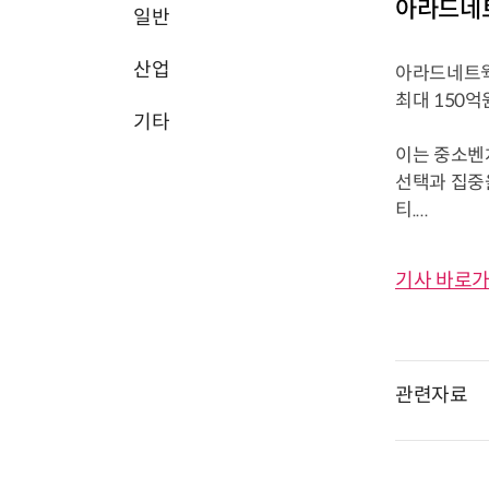
아라드네트
일반
산업
아라드네트웍스
최대 150억
기타
이는 중소벤
선택과 집중
티....
기사 바로가
관련자료