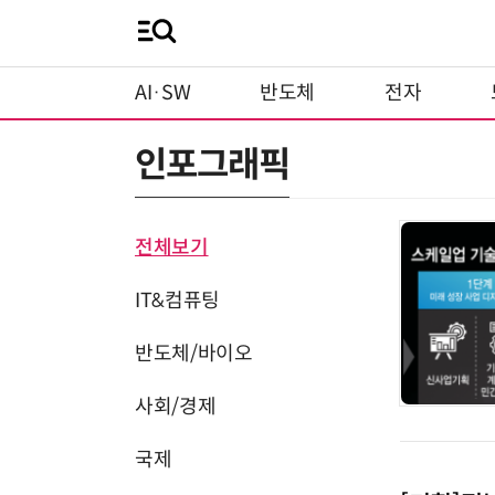
AI·SW
반도체
전자
인포그래픽
전체보기
IT&컴퓨팅
반도체/바이오
사회/경제
국제