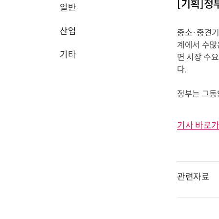
[기획]정부
일반
산업
중소·중견기
계에서 수많은
기타
면 시장 수요
다.
정부는 그동안
기사 바로가
관련자료