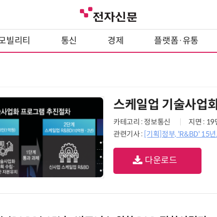
모빌리티
통신
경제
플랫폼·유통
스케일업 기술사업화
카테고리 : 정보통신
지면 : 1
관련기사 :
[기획]정부, 'R&BD' 1
다운로드