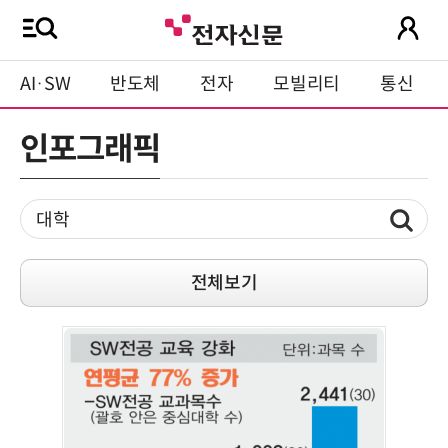
AI·SW
반도체
전자
모빌리티
통신
인포그래픽
전체보기