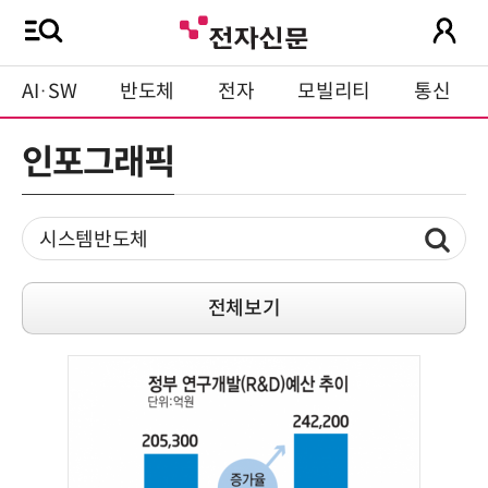
AI·SW
반도체
전자
모빌리티
통신
인포그래픽
전체보기