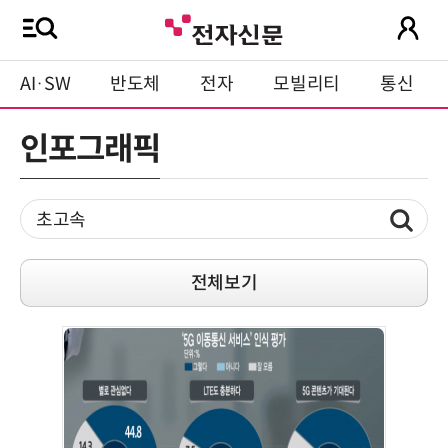
AI·SW
반도체
전자
모빌리티
통신
인포그래픽
전체보기