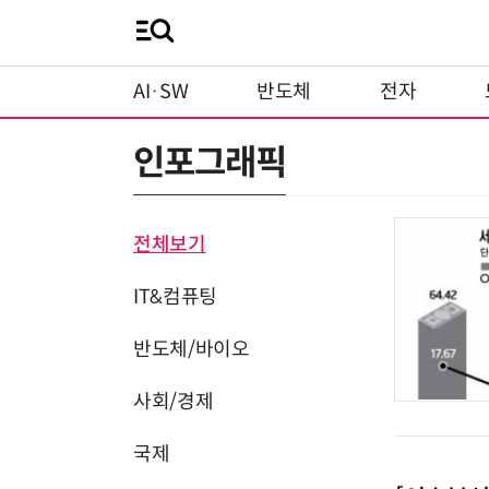
AI·SW
반도체
전자
인포그래픽
전체보기
IT&컴퓨팅
반도체/바이오
사회/경제
국제