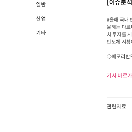
[이슈분석
일반
산업
#올해 국내
올해는 다르
기타
치 투자를 
반도체 시황
◇메모리반도체
기사 바로가
관련자료