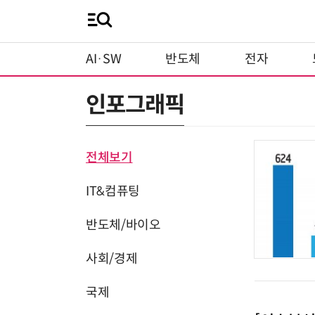
AI·SW
반도체
전자
인포그래픽
전체보기
IT&컴퓨팅
반도체/바이오
사회/경제
국제