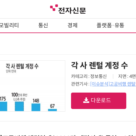
모빌리티
통신
경제
플랫폼·유통
각 사 렌털 계정 수
카테고리 : 정보통신
지면 : 4면
관련기사 :
[이슈분석]고공비행 렌털업
다운로드