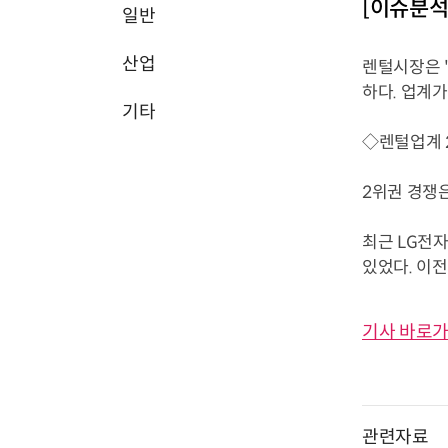
[이슈분석
일반
산업
렌털시장은 
하다. 업계
기타
◇렌털업계 
2위권 경쟁은
최근 LG전
있었다. 이전
기사 바로가
관련자료