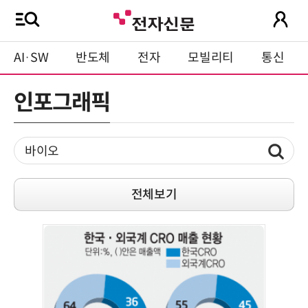
AI·SW
반도체
전자
모빌리티
통신
인포그래픽
전체보기