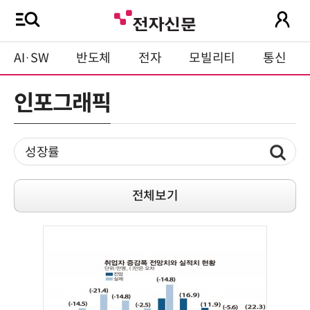
AI·SW
반도체
전자
모빌리티
통신
인포그래픽
전체보기