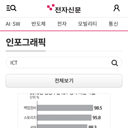
AI·SW
반도체
전자
모빌리티
통신
인포그래픽
전체보기