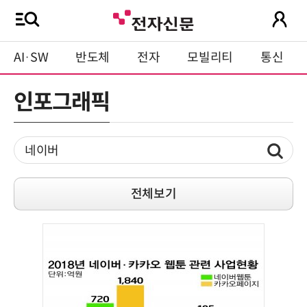
AI·SW
반도체
전자
모빌리티
통신
인포그래픽
전체보기