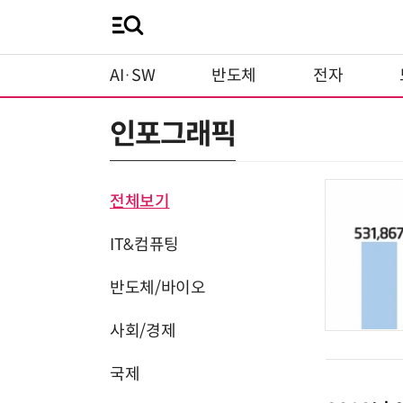
AI·SW
반도체
전자
인포그래픽
전체보기
IT&컴퓨팅
반도체/바이오
사회/경제
국제