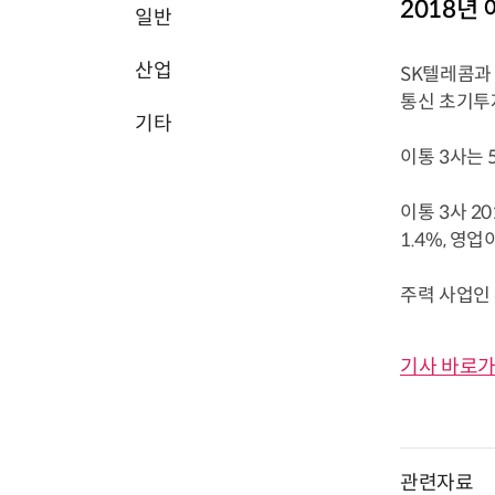
2018년 
일반
산업
SK텔레콤과 
통신 초기투자
기타
이통 3사는 
이통 3사 2
1.4%, 영
주력 사업인 
기사 바로가
관련자료