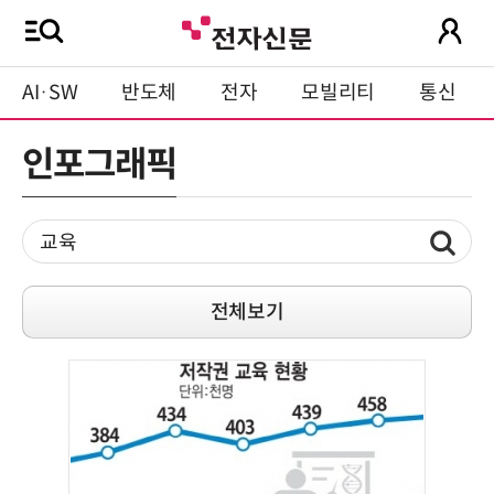
AI·SW
반도체
전자
모빌리티
통신
인포그래픽
전체보기