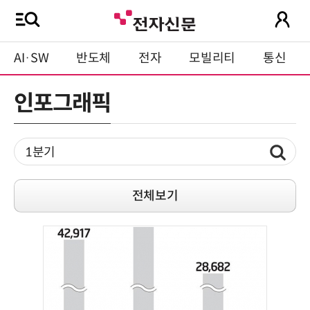
AI·SW
반도체
전자
모빌리티
통신
인포그래픽
전체보기