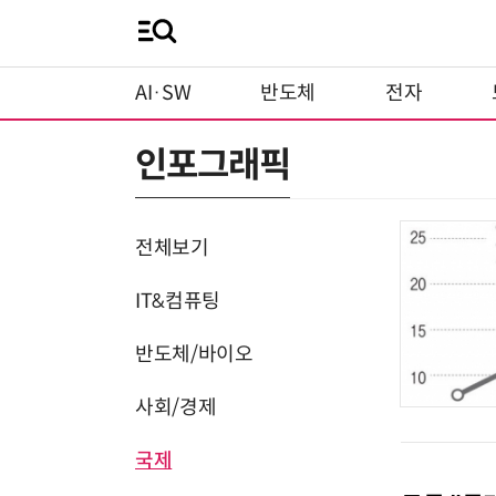
AI·SW
반도체
전자
인포그래픽
전체보기
IT&컴퓨팅
반도체/바이오
사회/경제
국제