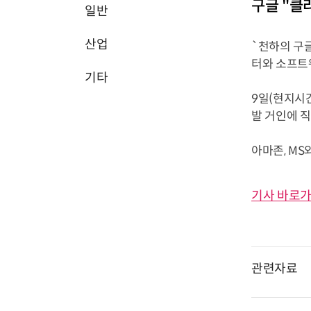
구글 "클
일반
산업
`천하의 구
터와 소프트
기타
9일(현지시
발 거인에 
아마존, MS와
기사 바로가
관련자료