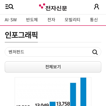
AI·SW
반도체
전자
모빌리티
통신
인포그래픽
전체보기