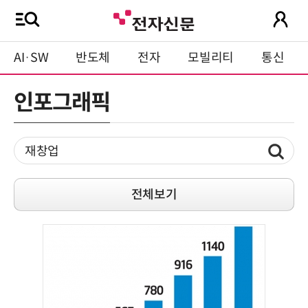
AI·SW
반도체
전자
모빌리티
통신
인포그래픽
전체보기