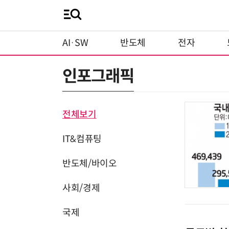
AI·SW
반도체
전자
인포그래픽
전체보기
IT&컴퓨팅
반도체/바이오
사회/경제
국제