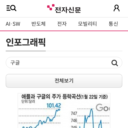
AI·SW
반도체
전자
모빌리티
통신
인포그래픽
전체보기