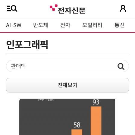
AI·SW
반도체
전자
모빌리티
통신
인포그래픽
전체보기