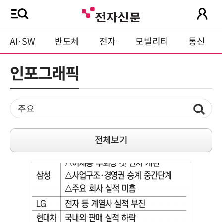
AI·SW
반도체
전자
모빌리티
통신
인포그래픽
전체보기