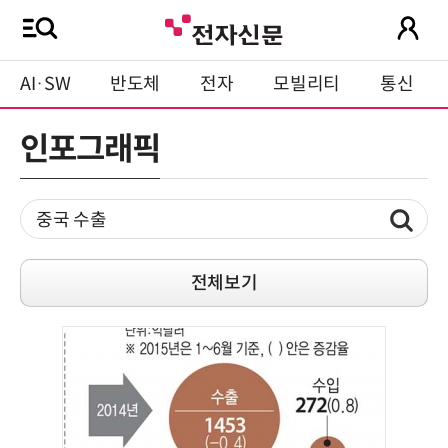
AI·SW
반도체
전자
모빌리티
통신
인포그래픽
전체보기