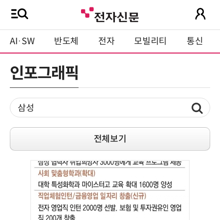
AI·SW
반도체
전자
모빌리티
통신
인포그래픽
전체보기