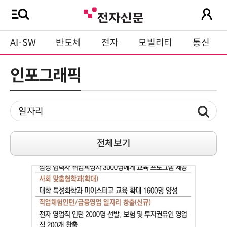
AI·SW
반도체
전자
모빌리티
통신
인포그래픽
전체보기