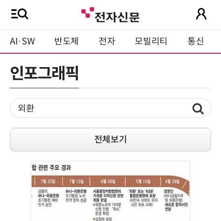
AI·SW
반도체
전자
모빌리티
통신
인포그래픽
전체보기