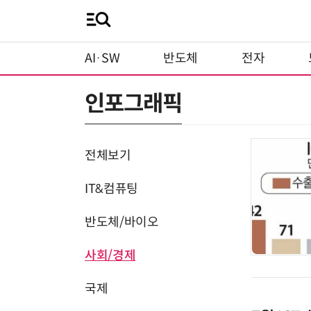
AI·SW
반도체
전자
인포그래픽
전체보기
IT&컴퓨팅
반도체/바이오
사회/경제
국제