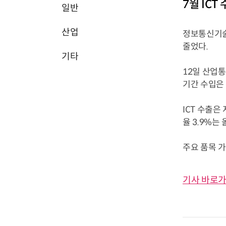
7월 IC
일반
산업
정보통신기술(
줄었다.
기타
12일 산업통
기간 수입은 
ICT 수출은
율 3.9%는 
주요 품목 가운
기사 바로가