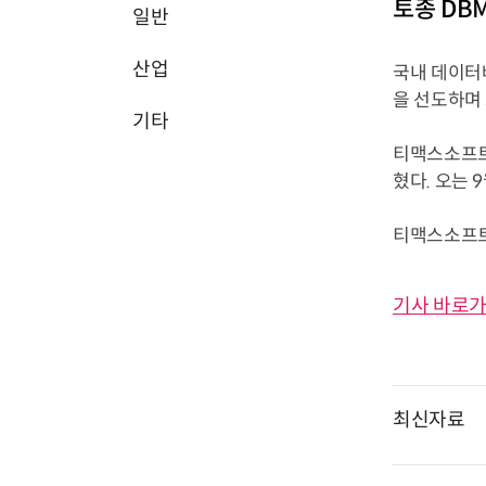
토종 DB
일반
산업
국내 데이터
을 선도하며
기타
티맥스소프트(
혔다. 오는
티맥스소프트는
기사 바로가
최신자료