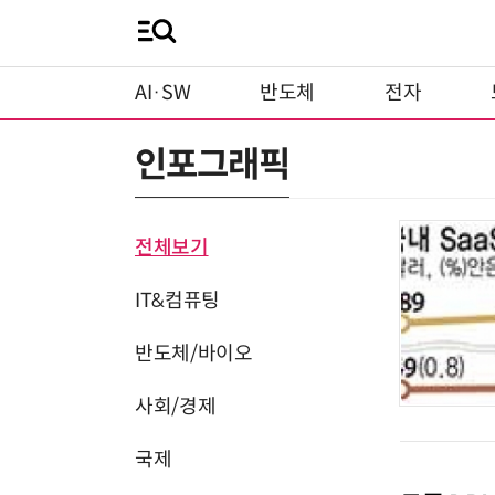
AI·SW
반도체
전자
인포그래픽
전체보기
IT&컴퓨팅
반도체/바이오
사회/경제
국제